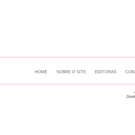
HOME
SOBRE O SITE
EDITORAS
CON
Direi