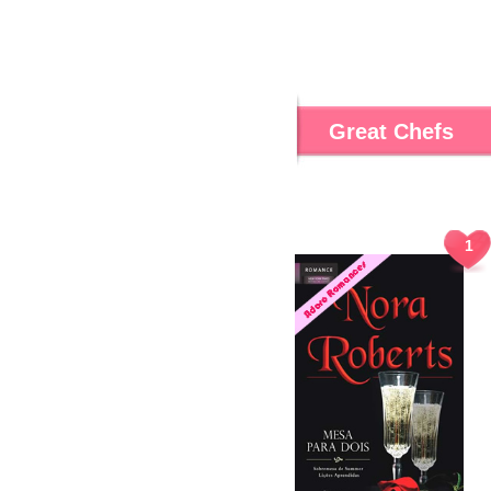
Great Chefs
1