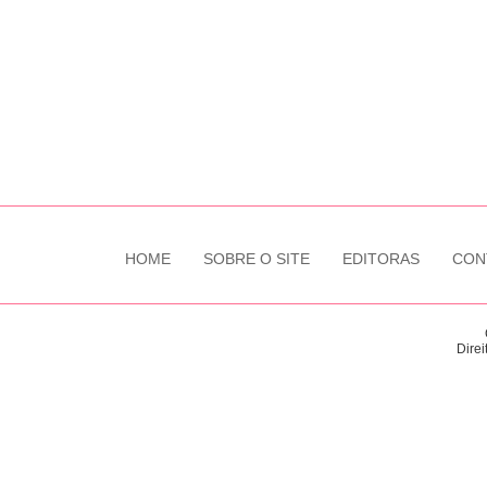
HOME
SOBRE O SITE
EDITORAS
CON
Direi