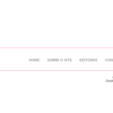
HOME
SOBRE O SITE
EDITORAS
CON
Direi