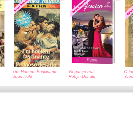
Um Homem Fascinante
Vingança real
O fa
Joan Hohl
Robyn Donald
Yvon