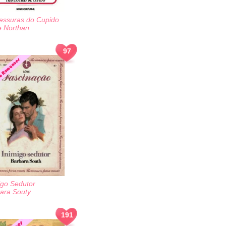
essuras do Cupido
e Northan
97
igo Sedutor
ara Souty
191