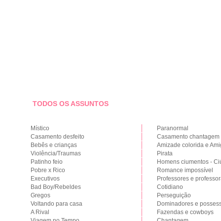
TODOS OS ASSUNTOS
Místico
Paranormal
Casamento desfeito
Casamento chantagem
Bebês e crianças
Amizade colorida e Am
Violência/Traumas
Pirata
Patinho feio
Homens ciumentos - C
Pobre x Rico
Romance impossível
Executivos
Professores e professo
Bad Boy/Rebeldes
Cotidiano
Gregos
Perseguição
Voltando para casa
Dominadores e possess
A Rival
Fazendas e cowboys
Viagem no Tempo
Chantagem