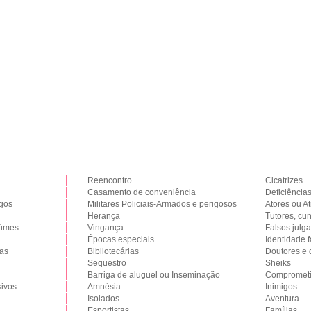
Reencontro
Cicatrizes
Casamento de conveniência
Deficiência
igos
Militares Policiais-Armados e perigosos
Atores ou At
Herança
Tutores, cun
iúmes
Vingança
Falsos julg
Épocas especiais
Identidade f
ras
Bibliotecárias
Doutores e 
Sequestro
Sheiks
Barriga de aluguel ou Inseminação
Comprometi
ivos
Amnésia
Inimigos
Isolados
Aventura
Esportistas
Famílias