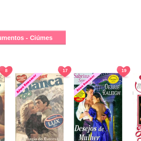
umentos - Ciúmes
8
17
19