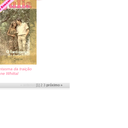
ntasma da traição
ne Whittal
« anterior
[1]
2
3
próximo »