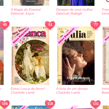
A Magia do Everest
Desejos de uma mulher
Trav
Deborah Joyce
Deborah Raleigh
Iren
45
51
77
s
Estou Louca de Amor!
A fúria de um desejo
Inim
Charlotte Lamb
Charlotte Lamb
Barb
105
118
131