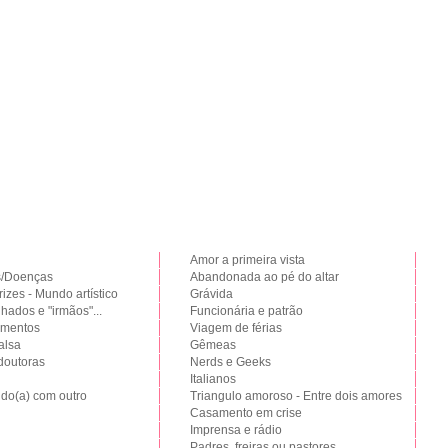
Amor a primeira vista
s/Doenças
Abandonada ao pé do altar
rizes - Mundo artístico
Grávida
hados e "irmãos"...
Funcionária e patrão
amentos
Viagem de férias
alsa
Gêmeas
doutoras
Nerds e Geeks
Italianos
do(a) com outro
Triangulo amoroso - Entre dois amores
Casamento em crise
Imprensa e rádio
Padres, freiras ou pastores