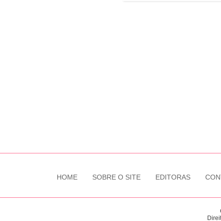
HOME
SOBRE O SITE
EDITORAS
CON
Direi