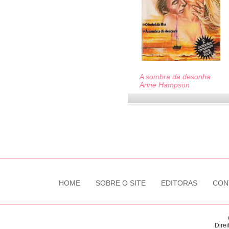
A sombra da desonha
Anne Hampson
HOME
SOBRE O SITE
EDITORAS
CON
Direi