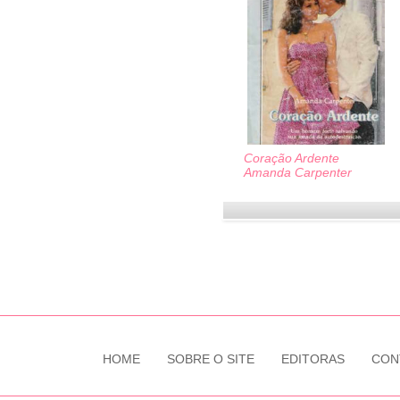
Coração Ardente
Amanda Carpenter
HOME
SOBRE O SITE
EDITORAS
CON