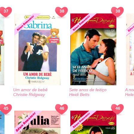
37
38
38
Um amor de bebê
Sete anos de feitiço
A no
Christie Ridgway
Heidi Betts
Hele
45
46
46