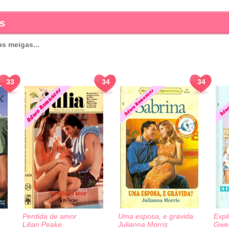
s
s meigas...
33
34
34
Perdida de amor
Uma esposa, e grávida
Expl
Lilian Peake
Julianna Morris
Gwe