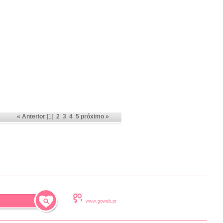
« Anterior
[1]
2
3
4
5
próximo »
www.goweb.pt