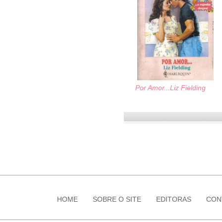
Por Amor...
Liz Fielding
HOME
SOBRE O SITE
EDITORAS
CON